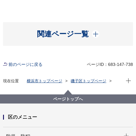
開く
関連ページ一覧
前のページに戻る
ページID：683-147-738
現在位
現在位置
横浜市トップページ
磯子区トップページ
区政情報
広報・刊行物
ISOGOフォトニュース
令和6年度
第32回磯子地区ふれあい運動会が開催されました！
ページトップへ
区のメニュー
開く