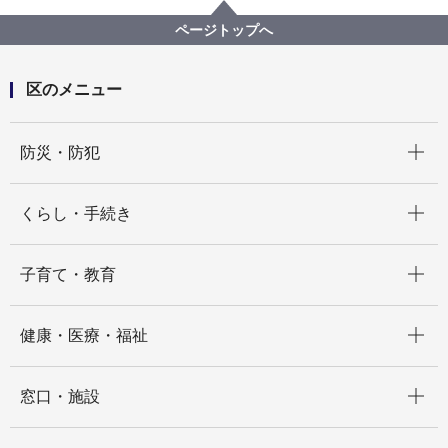
ISOGOフォトニュース
令和6年度
🦷「出張！健康づくり応援隊」を実施しました🦷
ページトップへ
区のメニュー
開く
防災・防犯
開く
くらし・手続き
開く
子育て・教育
開く
健康・医療・福祉
開く
窓口・施設
開く