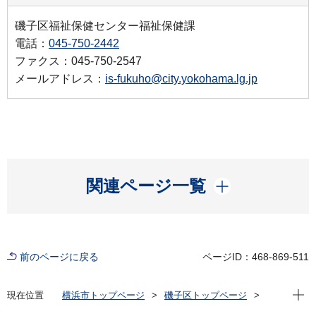
磯子区福祉保健センター福祉保健課
電話：
045-750-2442
ファクス：045-750-2547
メールアドレス：
is-fukuho@city.yokohama.lg.jp
開く
関連ページ一覧
前のページに戻る
ページID：468-869-511
現在位
現在位置
横浜市トップページ
磯子区トップページ
区政情報
広報・刊行物