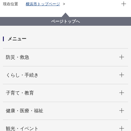
現在位
現在位置
横浜市トップページ
横浜市 Q＆Aよくある質問集
所管区局から探す
健康福祉局
保険年金課
国民健康保険にはみんな加入しないといけないのです
ページトップへ
か。
メニュー
開く
防災・救急
開く
くらし・手続き
開く
子育て・教育
開く
健康・医療・福祉
開く
観光・イベント