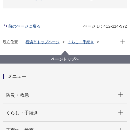
前のページに戻る
ページID：412-114-972
現在位
現在位置
横浜市トップページ
くらし・手続き
まちづくり・環境
農地・農作物
農業者等へのご案内「支援・お知らせ」
農薬の安全使用
ページトップへ
メニュー
開く
防災・救急
開く
くらし・手続き
開く