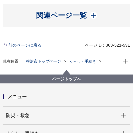
開く
関連ページ一覧
前のページに戻る
ページID：363-521-591
現在位
現在位置
横浜市トップページ
くらし・手続き
まちづくり・環境
農地・農作物
農業者等へのご案内「支援・お知らせ」
環境保全型農業推進者認定制度について
ページトップへ
メニュー
開く
防災・救急
開く