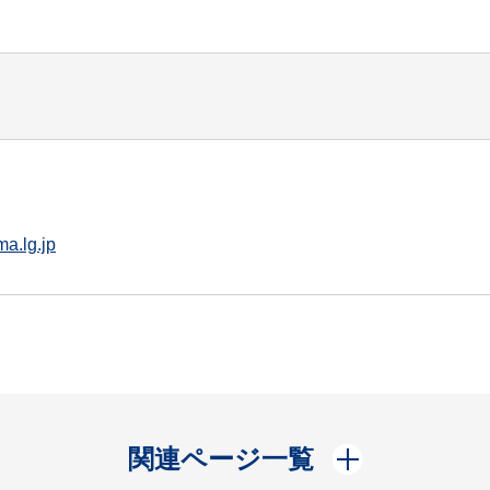
a.lg.jp
開く
関連ページ一覧