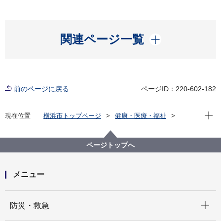
開く
関連ページ一覧
前のページに戻る
ページID：220-602-182
現在位
現在位置
横浜市トップページ
健康・医療・福祉
福祉・介護
障害福祉
障害者差別解消法への対応
事例検索
その他
精神障害
ページトップへ
（配慮があって良かった事例3）精神障害 その他
メニュー
開く
防災・救急