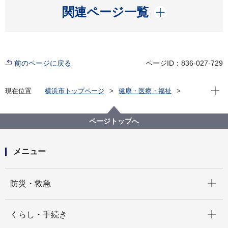
開く
関連ページ一覧
前のページに戻る
ページID：836-027-729
現在位
現在位置
横浜市トップページ
健康・医療・福祉
福祉・介護
障害福祉
障害者差別解消法への対応
事例検索
その他
精神障害
ページトップへ
（障害者差別事例20）精神障害 その他
メニュー
開く
防災・救急
開く
くらし・手続き