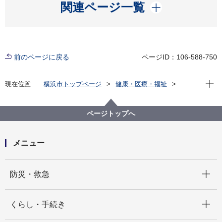
開く
関連ページ一覧
前のページに戻る
ページID：106-588-750
現在位
現在位置
横浜市トップページ
健康・医療・福祉
福祉・介護
障害福祉
障害者差別解消法への対応
事例検索
その他
精神障害
ページトップへ
（障害者差別事例2）精神障害 その他
メニュー
開く
防災・救急
開く
くらし・手続き