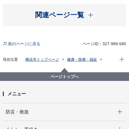
開く
関連ページ一覧
前のページに戻る
ページID：327-989-585
現在位
現在位置
横浜市トップページ
健康・医療・福祉
福祉・介護
障害福祉
障害者差別解消法への対応
事例検索
その他
精神障害
ページトップへ
（障害者差別事例24）精神障害 その他
メニュー
開く
防災・救急
開く