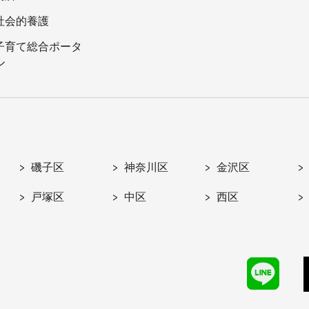
社会的養護
子育て総合ポータ
ル
磯子区
神奈川区
金沢区
戸塚区
中区
西区