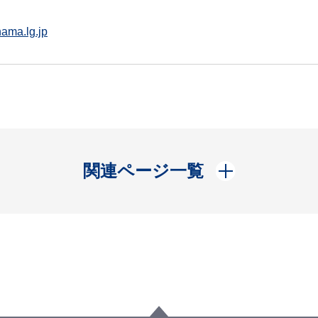
ama.lg.jp
開く
関連ページ一覧