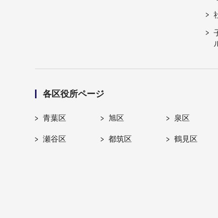
各区役所ページ
青葉区
旭区
泉区
瀬谷区
都筑区
鶴見区