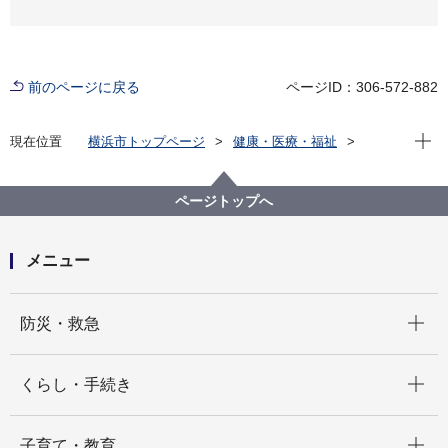
前のページに戻る
ページID：306-572-882
現在位
現在位置
横浜市トップページ
健康・医療・福祉
福祉・介護
障害福祉
障害者差別解消法への対応
事例検索
その他
精神障害
ページトップへ
（障害者差別事例7）精神障害 その他
メニュー
開く
防災・救急
開く
くらし・手続き
開く
子育て・教育