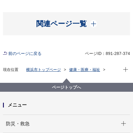
開く
関連ページ一覧
前のページに戻る
ページID：891-287-374
現在位
現在位置
横浜市トップページ
健康・医療・福祉
福祉・介護
障害福祉
障害者差別解消法への対応
事例検索
その他
精神障害
ページトップへ
（障害者差別事例35）精神障害 その他
メニュー
開く
防災・救急