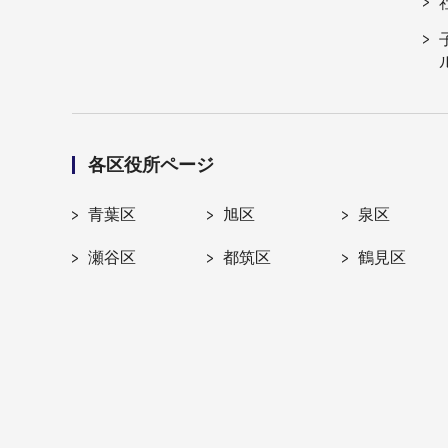
各区役所ページ
青葉区
旭区
泉区
瀬谷区
都筑区
鶴見区