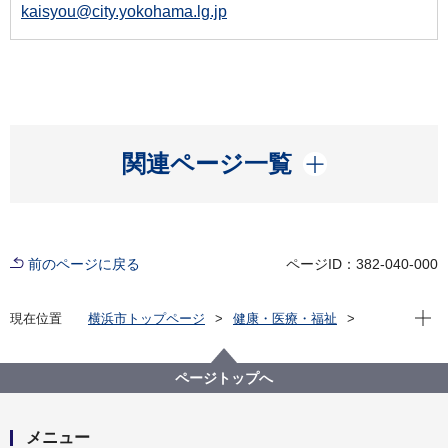
kaisyou@city.yokohama.lg.jp
開く
関連ページ一覧
前のページに戻る
ページID：382-040-000
現在位
現在位置
横浜市トップページ
健康・医療・福祉
福祉・介護
障害福祉
障害者差別解消法への対応
事例検索
その他
精神障害
ページトップへ
（障害者差別事例14）精神障害 その他
メニュー