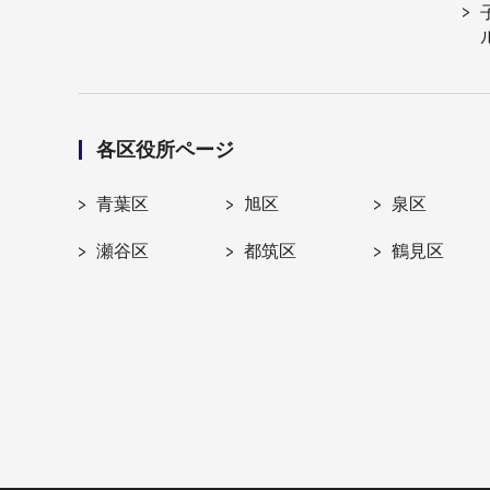
各区役所ページ
青葉区
旭区
泉区
瀬谷区
都筑区
鶴見区