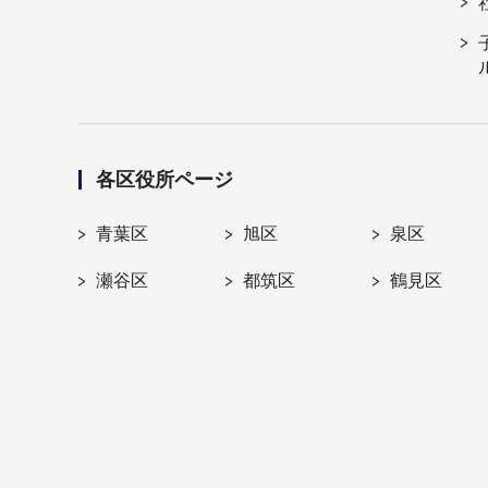
各区役所ページ
青葉区
旭区
泉区
瀬谷区
都筑区
鶴見区