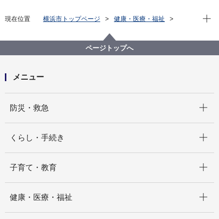
現在位
現在位置
横浜市トップページ
健康・医療・福祉
福祉・介護
障害福祉
障害者差別解消法への対応
事例検索
その他
精神障害
ページトップへ
（障害者差別事例77）精神障害 その他
メニュー
開く
防災・救急
開く
くらし・手続き
開く
子育て・教育
開く
健康・医療・福祉
開く