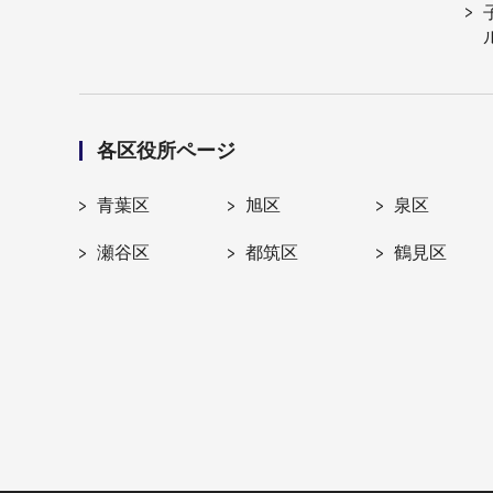
各区役所ページ
青葉区
旭区
泉区
瀬谷区
都筑区
鶴見区