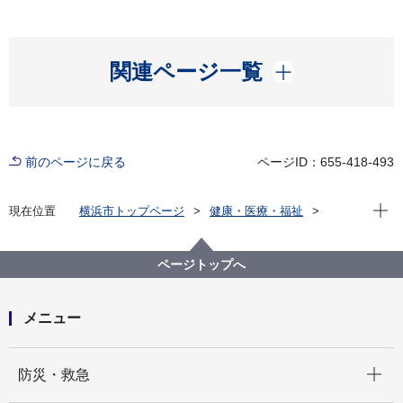
開く
関連ページ一覧
前のページに戻る
ページID：655-418-493
現在位
現在位置
横浜市トップページ
健康・医療・福祉
福祉・介護
障害福祉
障害者差別解消法への対応
事例検索
その他
精神障害
ページトップへ
（障害者差別事例19）精神障害 その他
メニュー
開く
防災・救急