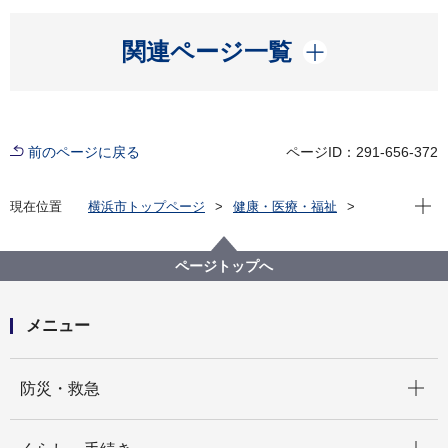
開く
関連ページ一覧
前のページに戻る
ページID：291-656-372
現在位
現在位置
横浜市トップページ
健康・医療・福祉
福祉・介護
障害福祉
障害者差別解消法への対応
事例検索
その他
精神障害
ページトップへ
（障害者差別事例71）精神障害 その他
メニュー
開く
防災・救急
開く