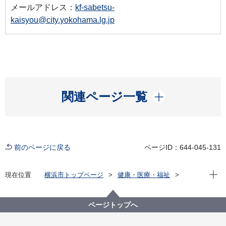
メールアドレス：
kf-sabetsu-
kaisyou@city.yokohama.lg.jp
開く
関連ページ一覧
前のページに戻る
ページID：644-045-131
現在位
現在位置
横浜市トップページ
健康・医療・福祉
福祉・介護
障害福祉
障害者差別解消法への対応
事例検索
その他
精神障害
ページトップへ
（配慮があって良かった事例2）精神障害 その他