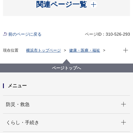
開く
関連ページ一覧
前のページに戻る
ページID：310-526-293
現在位
現在位置
横浜市トップページ
健康・医療・福祉
福祉・介護
障害福祉
障害者差別解消法への対応
事例検索
その他
精神障害
ページトップへ
（障害者差別事例4）精神障害 その他
メニュー
開く
防災・救急
開く
くらし・手続き