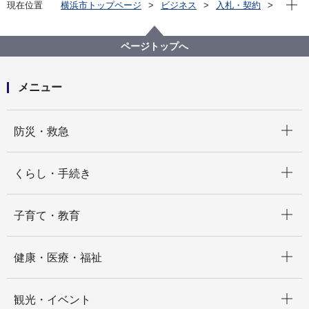
現在位
現在位置
横浜市トップページ
ビジネス
入札・契約
プロポーザル等の発注情報
2025年度
委託
教育委員会事務局
【公募型プロポーザル】令和７年度GRC推進体制アド
ページトップへ
バイザリー委託
メニュー
開く
防災・救急
開く
くらし・手続き
開く
子育て・教育
開く
健康・医療・福祉
開く
観光・イベント