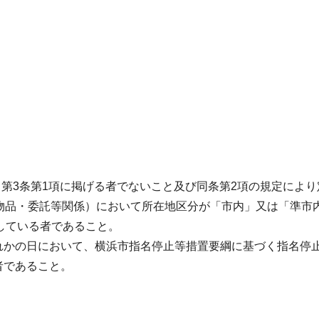
号）第3条第1項に掲げる者でないこと及び同条第2項の規定によ
（物品・委託等関係）において所在地区分が「市内」又は「準
している者であること。
ずれかの日において、横浜市指名停止等措置要綱に基づく指名停
者であること。