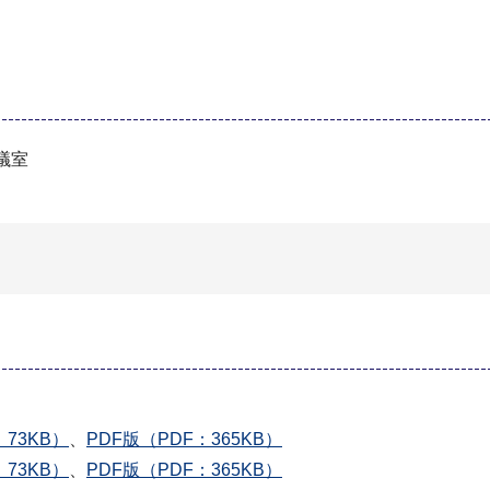
議室
73KB）
、
PDF版（PDF：365KB）
73KB）
、
PDF版（PDF：365KB）