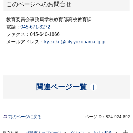
このページへのお問合せ
教育委員会事務局学校教育部高校教育課
電話：
045-671-3272
ファクス：045-640-1866
メールアドレス：
ky-koko@city.yokohama.lg.jp
開く
関連ページ一覧
前のページに戻る
ページID：824-924-892
現在位
現在位置
横浜市トップページ
ビジネス
入札・契約