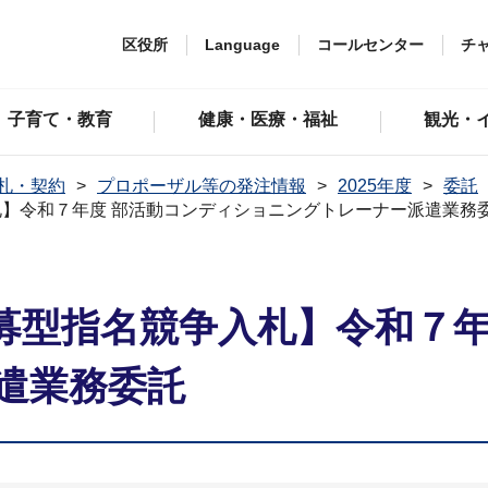
区役所
Language
コールセンター
チ
子育て・教育
健康・医療・福祉
観光・
札・契約
プロポーザル等の発注情報
2025年度
委託
】令和７年度 部活動コンディショニングトレーナー派遣業務
募型指名競争入札】令和７年
遣業務委託