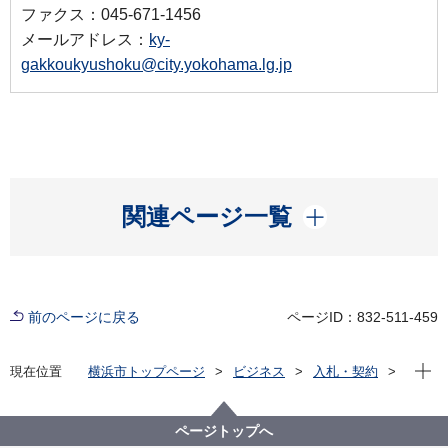
ファクス：045-671-1456
メールアドレス：
ky-
gakkoukyushoku@city.yokohama.lg.jp
開く
関連ページ一覧
前のページに戻る
ページID：832-511-459
現在位
現在位置
横浜市トップページ
ビジネス
入札・契約
プロポーザル等の発注情報
2025年度
委託
教育委員会事務局
【参加申込終了】【公募型指名競争入札】令和７年度
ページトップへ
コンビニエンスストアにおける学校給食費の収納事務