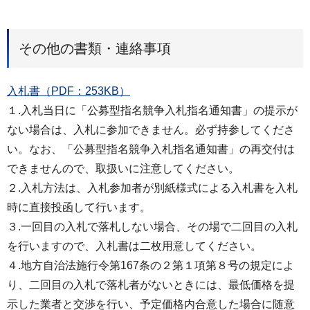
その他の書類・連絡事項
入札書（PDF：253KB）
１.入札当日に「公募型指名競争⼊札指名通知書」の提⽰が
ない場合は、⼊札に参加できません。必ず持参してくださ
い。なお、「公募型指名競争⼊札指名通知書」の再交付は
できませんので、取扱いに注意してください。
２.⼊札⽅法は、⼊札参加者が別紙様式による⼊札書を⼊札
時に直接投函して⾏います。
３.⼀回目の⼊札で落札しない場合、その場で⼆回目の⼊札
を⾏いますので、⼊札書は⼆枚⽤意してください。
４.地⽅⾃治法施⾏令第167条の２第１項第８号の規定によ
り、⼆回目の⼊札で落札者がないときには、最低価格を提
⽰した業者と交渉を⾏い、予定価格内合意した場合に随意