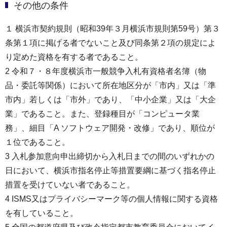
その他の条件
１ 横浜市契約規則（昭和39年３月横浜市規則第59号）第３
条第１項に掲げる者でないこと及び同条第２項の規定によ
り定めた資格を有する者であること。
2 令和７・８年度横浜市一般競争入札有資格者名簿（物
品・委託等関係）において所在地区分が「市内」又は「準
市内」若しくは「市外」であり、「中小企業」又は「大企
業」であること。また、登録種目が「コンピュータ業
務」、細目「A ソフトウェア開発・改修」であり、順位が
１位であること。
3 入札参加意向申出締切から入札日までの間のいずれかの
日において、横浜市指名停止等措置要綱に基づく指名停止
措置を受けていない者であること。
4 ISMS又はプライバシーマーク等の個人情報に関する資格
を有していること。