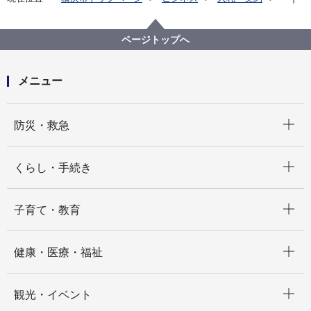
プロポーザル等の発注情報
2025年度
委託
教育委員会事務局
【入札結果公表】【公募型指名競争入札】横浜市立高
ページトップへ
等学校附属中学校入学者の募集及び決定におけるイン
ターネット出願受付等業務委託（令和８年度横浜市立
高等学校附属中学校適性検査）
メニュー
開く
防災・救急
開く
くらし・手続き
開く
子育て・教育
開く
健康・医療・福祉
開く
観光・イベント