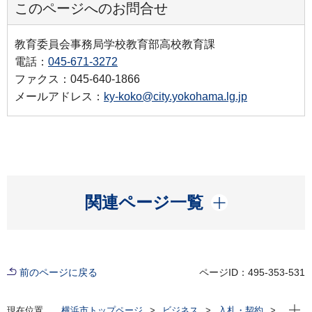
このページへのお問合せ
教育委員会事務局学校教育部高校教育課
電話：
045-671-3272
ファクス：045-640-1866
メールアドレス：
ky-koko@city.yokohama.lg.jp
開く
関連ページ一覧
前のページに戻る
ページID：495-353-531
現在位
現在位置
横浜市トップページ
ビジネス
入札・契約