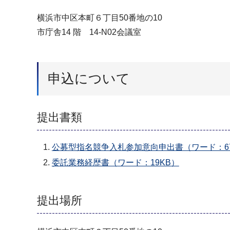
横浜市中区本町６丁目50番地の10
市庁舎14 階 14-N02会議室
申込について
提出書類
公募型指名競争入札参加意向申出書（ワード：67
委託業務経歴書（ワード：19KB）
提出場所