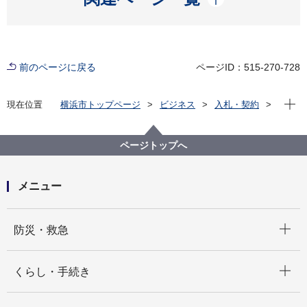
前のページに戻る
ページID：515-270-728
現在位
現在位置
横浜市トップページ
ビジネス
入札・契約
プロポーザル等の発注情報
2025年度
委託
教育委員会事務局
令和８年度市立学校における医療的ケア支援事業業務
ページトップへ
委託（人材派遣）
メニュー
開く
防災・救急
開く
くらし・手続き
開く