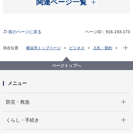
開く
関連ページ一覧
前のページに戻る
ページID：916-193-173
現在位
現在位置
横浜市トップページ
ビジネス
入札・契約
プロポーザル等の発注情報
2025年度
委託
教育委員会事務局
【入札結果掲載】【公募型指名競争入札】令和８年二
ページトップへ
十歳の市民を祝うつどい事前申込関連業務委託
メニュー
開く
防災・救急
開く
くらし・手続き
開く