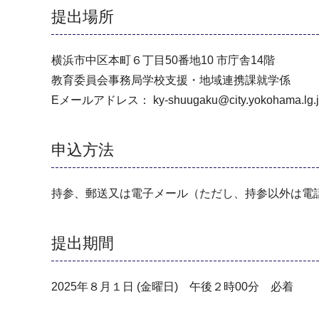
提出場所
横浜市中区本町６丁目50番地10 市庁舎14階
教育委員会事務局学校支援・地域連携課就学係
Eメールアドレス： ky-shuugaku@city.yokohama.lg.j
申込方法
持参、郵送又は電子メール（ただし、持参以外は電
提出期間
2025年８月１日 (金曜日) 午後２時00分 必着