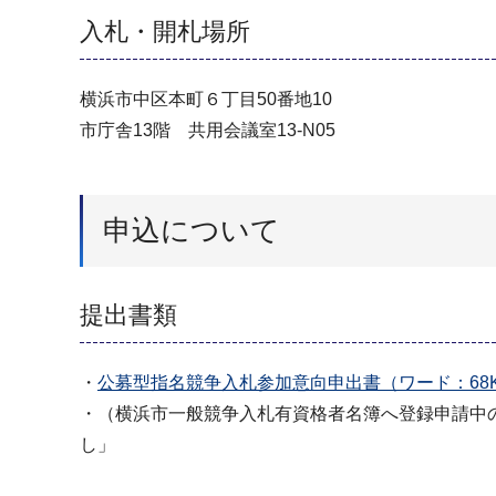
入札・開札場所
横浜市中区本町６丁目50番地10
市庁舎13階 共用会議室13-N05
申込について
提出書類
・
公募型指名競争入札参加意向申出書（ワード：68
・（横浜市一般競争入札有資格者名簿へ登録申請中
し」