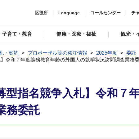
区役所
Language
コールセンター
チ
子育て・教育
健康・医療・福祉
観光・
札・契約
プロポーザル等の発注情報
2025年度
委託
札】令和７年度義務教育年齢の外国人の就学状況訪問調査業務
募型指名競争入札】令和７
業務委託