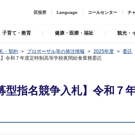
区役所
Language
コールセンター
チ
子育て・教育
健康・医療・福祉
観光・
札・契約
プロポーザル等の発注情報
2025年度
委託
札】令和７年度定時制高等学校夜間給食業務委託
募型指名競争入札】令和７