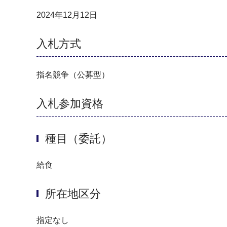
2024年12月12日
入札方式
指名競争（公募型）
入札参加資格
種目（委託）
給食
所在地区分
指定なし