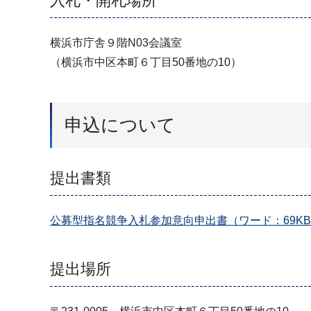
入札・開札場所
横浜市庁舎９階N03会議室
（横浜市中区本町６丁目50番地の10）
申込について
提出書類
公募型指名競争入札参加意向申出書（ワード：69K
提出場所