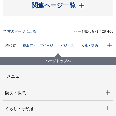
開く
関連ページ一覧
前のページに戻る
ページID：571-428-408
現在位
現在位置
横浜市トップページ
ビジネス
入札・契約
プロポーザル等の発注情報
2025年度
委託
教育委員会事務局
【入札結果掲載】【公募型指名競争入札】横浜市立肢
ページトップへ
体不自由特別支援学校における電力確保に係る 現況調
査及び非常用電源に係る検討業務委託
メニュー
開く
防災・救急
開く
くらし・手続き