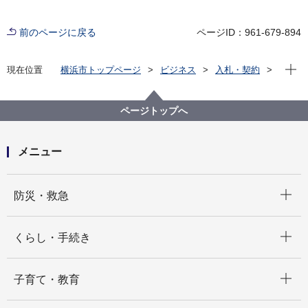
前のページに戻る
ページID：961-679-894
現在位
現在位置
横浜市トップページ
ビジネス
入札・契約
プロポーザル等の発注情報
2025年度
委託
教育委員会事務局
【入札結果公表】【公募型指名競争入札】横浜市立横
ページトップへ
浜サイエンスフロンティア高等学校「マレーシア海外
研修」業務委託
メニュー
開く
防災・救急
開く
くらし・手続き
開く
子育て・教育