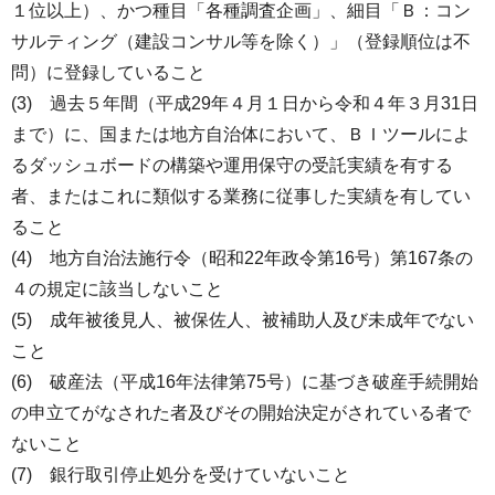
１位以上）、かつ種目「各種調査企画」、細目「Ｂ：コン
サルティング（建設コンサル等を除く）」（登録順位は不
問）に登録していること
(3) 過去５年間（平成29年４月１日から令和４年３月31日
まで）に、国または地方自治体において、ＢＩツールによ
るダッシュボードの構築や運用保守の受託実績を有する
者、またはこれに類似する業務に従事した実績を有してい
ること
(4) 地方自治法施行令（昭和22年政令第16号）第167条の
４の規定に該当しないこと
(5) 成年被後見人、被保佐人、被補助人及び未成年でない
こと
(6) 破産法（平成16年法律第75号）に基づき破産手続開始
の申立てがなされた者及びその開始決定がされている者で
ないこと
(7) 銀行取引停止処分を受けていないこと