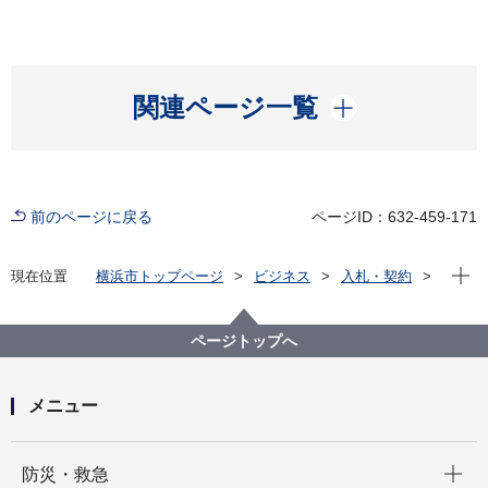
開く
関連ページ一覧
前のページに戻る
ページID：632-459-171
現在位
現在位置
横浜市トップページ
ビジネス
入札・契約
プロポーザル等の発注情報
2022年度
委託
健康福祉局
【契約結果公表】【公募型プロポーザル方式】横浜市
ページトップへ
敬老特別乗車証利用実績に係るデータ分析調査業務委
託
メニュー
開く
防災・救急