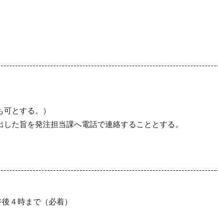
も可とする。）
出した旨を発注担当課へ電話で連絡することとする。
）午後４時まで（必着）