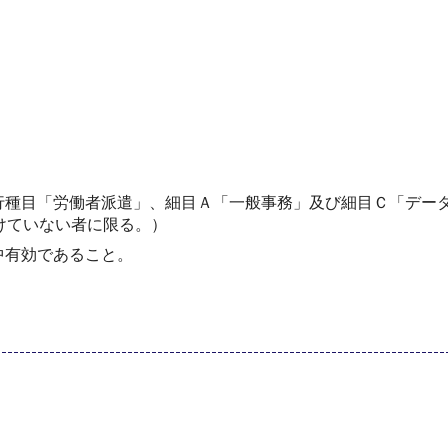
行種目「労働者派遣」、細目Ａ「一般事務」及び細目Ｃ「デー
けていない者に限る。）
中有効であること。