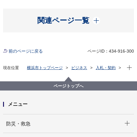
開く
関連ページ一覧
前のページに戻る
ページID：434-916-300
現在位
現在位置
横浜市トップページ
ビジネス
入札・契約
プロポーザル等の発注情報
2022年度
委託
健康福祉局
【終了しました】【公募型指名競争入札】介護保険料
ページトップへ
年間納付済額のお知らせ用ハガキの作成等業務委託
メニュー
開く
防災・救急
開く