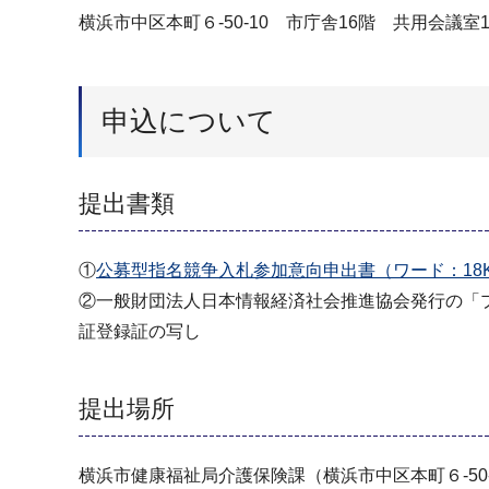
横浜市中区本町６-50-10 市庁舎16階 共用会議室16
申込について
提出書類
①
公募型指名競争入札参加意向申出書（ワード：18
②一般財団法人日本情報経済社会推進協会発行の「
証登録証の写し
提出場所
横浜市健康福祉局介護保険課（横浜市中区本町６-50-