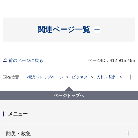
開く
関連ページ一覧
前のページに戻る
ページID：412-915-455
現在位
現在位置
横浜市トップページ
ビジネス
入札・契約
プロポーザル等の発注情報
2022年度
委託
健康福祉局
【終了しました】横浜市寿⽣活館４階浴室シャワーユ
ページトップへ
ニット設置委託に係る公募型指名競争入札の実施につ
いて
メニュー
開く
防災・救急