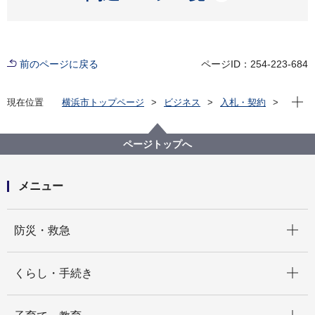
前のページに戻る
ページID：254-223-684
現在位
現在位置
横浜市トップページ
ビジネス
入札・契約
プロポーザル等の発注情報
2022年度
委託
健康福祉局
【終了しました】横浜市寿生活館３階女性子供室置床
ページトップへ
改修委託に係る公募型指名競争入札の実施について
メニュー
開く
防災・救急
開く
くらし・手続き
開く