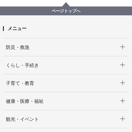
健康福祉局
【入札結果掲載】【公募型指名競争入札】「国民健康
ページトップへ
保険料額通知書」等の作成及び封入封緘業務委託
メニュー
開く
防災・救急
開く
くらし・手続き
開く
子育て・教育
開く
健康・医療・福祉
開く
観光・イベント
開く