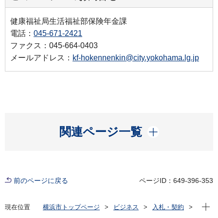
健康福祉局生活福祉部保険年金課
電話：
045-671-2421
ファクス：045-664-0403
メールアドレス：
kf-hokennenkin@city.yokohama.lg.jp
開く
関連ページ一覧
前のページに戻る
ページID：649-396-353
現在位
現在位置
横浜市トップページ
ビジネス
入札・契約
プロポーザル等の発注情報
2022年度
委託