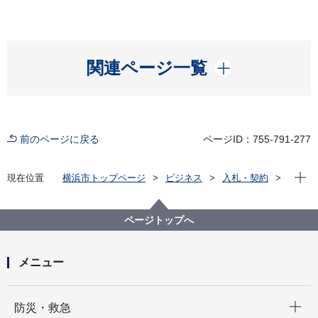
開く
関連ページ一覧
前のページに戻る
ページID：755-791-277
現在位
現在位置
横浜市トップページ
ビジネス
入札・契約
プロポーザル等の発注情報
2022年度
委託
健康福祉局
【終了しました】【公募型指名競争入札】令和４年度
ページトップへ
資格取得・就労支援事業委託
メニュー
開く
防災・救急