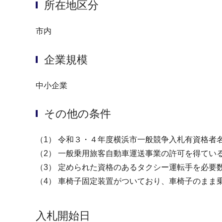
所在地区分
市内
企業規模
中小企業
その他の条件
（1） 令和３・４年度横浜市⼀般競争⼊札有資格者
（2） ⼀般乗⽤旅客⾃動⾞運送事業の許可を得てい
（3） 定められた資格のあるタクシー運転⼿を必要
（4） ⾞椅⼦固定装置がついており、⾞椅⼦のまま
入札開始日