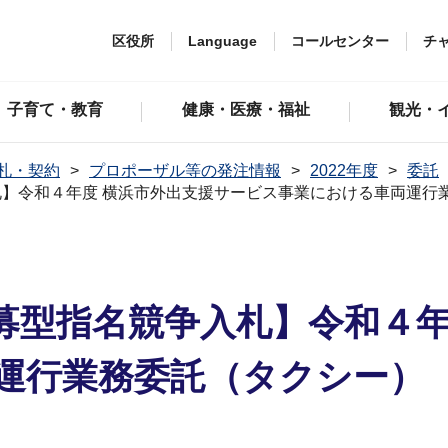
区役所
Language
コールセンター
チ
子育て・教育
健康・医療・福祉
観光・
札・契約
プロポーザル等の発注情報
2022年度
委託
】令和４年度 横浜市外出⽀援サービス事業における⾞両運⾏
募型指名競争⼊札】令和４年
運⾏業務委託（タクシー）