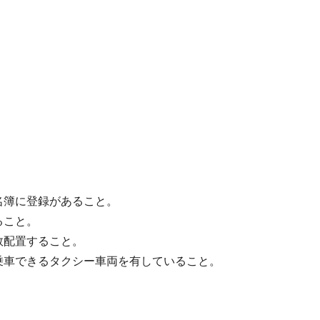
名簿に登録があること。
ること。
数配置すること。
乗⾞できるタクシー⾞両を有していること。