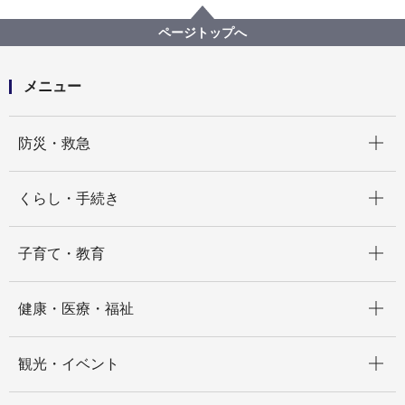
健康福祉局
【契約結果公表】【公募型プロポーザル】「ねんりん
ページトップへ
ピックかながわ２０２２」横浜市実⾏委員会大会運営
等業務委託の実施について（※この案件は「ねんりん
ピックかながわ２０２２横浜市実行委員会」の案件で
メニュー
す。）
開く
防災・救急
開く
くらし・手続き
開く
子育て・教育
開く
健康・医療・福祉
開く
観光・イベント
開く