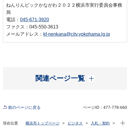
ねんりんピックかながわ２０２２横浜市実行委員会事務
局
電話：
045-671-3920
ファクス：045-550-3613
メールアドレス：
kf-nenkana@city.yokohama.lg.jp
開く
関連ページ一覧
前のページに戻る
ページID：477-778-660
現在位
現在位置
横浜市トップページ
ビジネス
入札・契約
プロポーザル等の発注情報
2022年度
委託