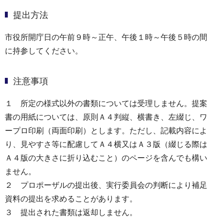
提出方法
市役所開庁日の午前９時～正午、午後１時～午後５時の間
に持参してください。
注意事項
１ 所定の様式以外の書類については受理しません。提案
書の用紙については、原則Ａ４判縦、横書き、左綴じ、ワ
ープロ印刷（両⾯印刷）とします。ただし、記載内容によ
り、⾒やすさ等に配慮してＡ４横又はＡ３版（綴じる際は
Ａ４版の⼤きさに折り込むこと）のページを含んでも構い
ません。
２ プロポーザルの提出後、実行委員会の判断により補足
資料の提出を求めることがあります。
３ 提出された書類は返却しません。