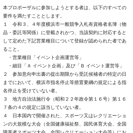
本プロポーザルに参加しようとする者は、以下のすべての
要件を満たすこととします。
１ 令和３、４年度横浜市⼀般競争⼊札有資格者名簿（物
品・委託等関係）に登載されかつ、当該契約に対応すると
して定めた下記営業種目について登録が認められた者であ
ること。
・営業種目「イベント企画運営等」
・細目「Ａ イベント企画」及び「Ｂ イベント運営等」
２ 参加意向申出書の提出期限から受託候補者の特定の⽇
までにおいて、横浜市指名停⽌等措置要綱の規定による指
名停⽌を受けていない者。
３ 地方自治法施行令（昭和２２年政令第１６号）第１６
７条の４の規定に該当していない者。
４ 日本国内で開催された、スポーツ又はレクリエーショ
ンの大規模な大会（全国健康福祉祭、国民体育⼤会、全国
障害者スポーツ大会、全国レクリエーション大会等）にお