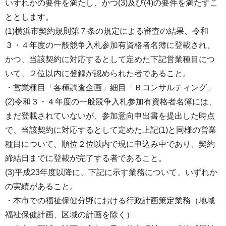
いずれかの要件を満たし、かつ(3)及び(4)の要件を満たすこ
ととします。
(1)横浜市契約規則第７条の規定による審査の結果、令和
３・４年度の一般競争入札参加有資格者名簿に登載され、
かつ、当該契約に対応するとして定めた下記営業種目につ
いて、２位以内に登録が認められた者であること。
・営業種目「各種調査企画」細目「Ｂコンサルティング」
(2)令和３・４年度の一般競争入札参加有資格者名簿には、
まだ登載されていないが、参加意向申出書を提出した時点
で、当該契約に対応するとして定めた上記(1)と同様の営業
種目について、順位２位以内で現に申込み中であり、契約
締結日までに登載が完了する者であること。
(3)平成23年度以降に、下記に示す業務について、いずれか
の実績があること。
・本市での福祉保健分野における行政計画策定業務（地域
福祉保健計画、区域の計画を除く）