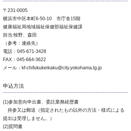
〒231-0005
横浜市中区本町6-50-10 市庁舎15階
健康福祉局地域福祉保健部福祉保健課
担当:牧野、森田
（参考：連絡先）
電話：045-671-3428
FAX：045-664-3622
メール：kf-chifukukeikaku@city.yokohama.lg.jp
申込方法
(1)参加意向申出書、委託業務経歴書
持参又は郵送（指定されたもの以外の方法・様式による
提出は受理しません。）
(2)質問書