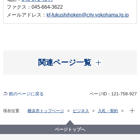
ファクス：045-664-3622
メールアドレス：
kf-fukushihoken@city.yokohama.lg.jp
開く
関連ページ一覧
前のページに戻る
ページID：121-758-927
現在位
現在位置
横浜市トップページ
ビジネス
入札・契約
プロポーザル等の発注情報
2022年度
委託
健康福祉局
【終了しました】【公募型プロポーザル方式】令和４
ページトップへ
年度「第５期横浜市地域福祉保健計画」策定支援業務
委託