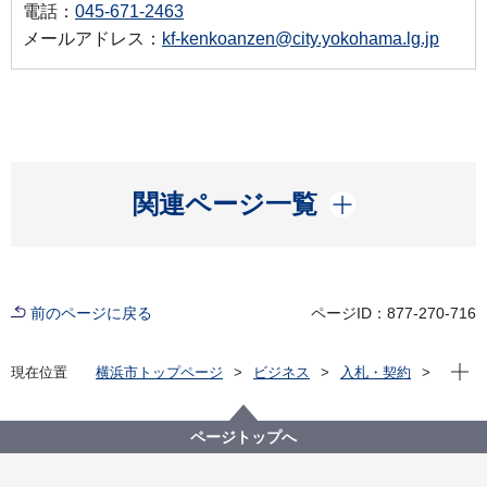
電話：
045-671-2463
メールアドレス：
kf-kenkoanzen@city.yokohama.lg.jp
開く
関連ページ一覧
前のページに戻る
ページID：877-270-716
現在位
現在位置
横浜市トップページ
ビジネス
入札・契約
プロポーザル等の発注情報
2022年度
委託
健康福祉局
【※終了しました】新型コロナウイルス感染症療養証
ページトップへ
明書申請書入力等業務委託（その５）