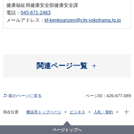
健康福祉局健康安全部健康安全課
電話：
045-671-2463
メールアドレス：
kf-kenkoanzen@city.yokohama.lg.jp
開く
関連ページ一覧
前のページに戻る
ページID：426-677-089
現在位
現在位置
横浜市トップページ
ビジネス
入札・契約
プロポーザル等の発注情報
2022年度
委託
健康福祉局
【※終了しました】令和４年度 新型コロナウイルス感
ページトップへ
染症における検体等搬送業務委託（カーゴ便：7 ～12