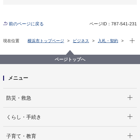
前のページに戻る
ページID：787-541-231
現在位
現在位置
横浜市トップページ
ビジネス
入札・契約
プロポーザル等の発注情報
2022年度
委託
健康福祉局
【入札結果掲載】【公募型指名競争⼊札】令和４年度
ページトップへ
動物愛護センター飼養管理等業務委託
メニュー
開く
防災・救急
開く
くらし・手続き
開く
子育て・教育